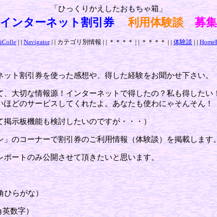
「ひっくりかえしたおもちゃ箱」
インターネット割引券
利用体験談
募集
iColle
| |
Navigator
| | カテゴリ別情報 | | ＊＊＊＊ | | ＊＊＊＊ | |
体験談
| |
HomeP
ネット割引券を使った感想や、得した経験をお聞かせ下さい。
て、大切な情報源！インターネットで得したの？私も得したい
いほどのサービスしてくれたよ。あなたも使わにゃそんそん！
て掲示板機能も検討したいのですが・・・）
ン」のコーナーで割引券のご利用情報（体験談）を掲載します
レポートのみ公開させて頂きたいと思います。
角ひらがな）
角英数字）