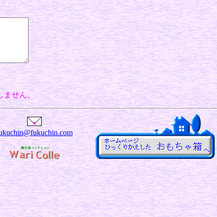
しません。
ukuchin@fukuchin.com