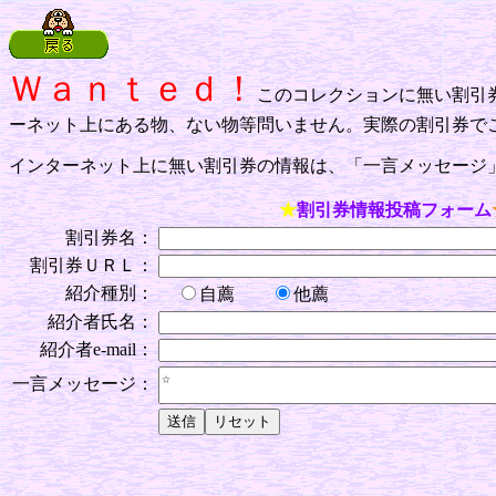
Ｗａｎｔｅｄ！
このコレクションに無い割引
ーネット上にある物、ない物等問いません。実際の割引券で
インターネット上に無い割引券の情報は、「一言メッセージ
★
割引券情報投稿フォーム
割引券名：
割引券ＵＲＬ：
紹介種別：
自薦
他薦
紹介者氏名：
紹介者e-mail：
一言メッセージ：