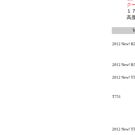
クーポン
１７．３
高度なグ
2012 New! B
2012 New! B
最大43
2012 New! T
最大49
TVチ
T751
最大65
TVチ
2012 New! T