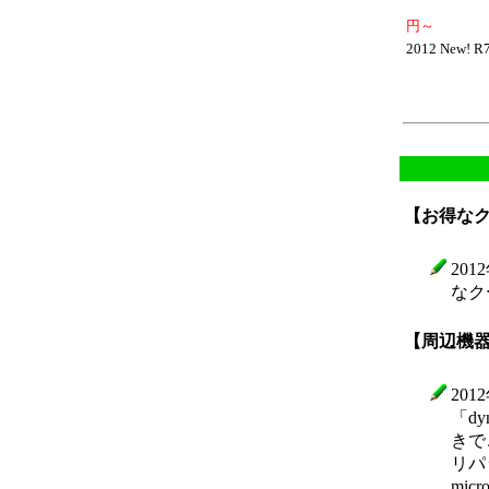
期間限定
円～
2012 New! R
i7搭載モ
最大77
【お得な
201
なク
【周辺機
201
「d
きで
リパ
mic