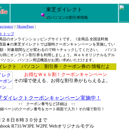
東芝ダイレクト
のパソコンの割引券情報
avigator
| |
HomePage
|
トトップ
商品のオンラインショッピングサイトです。《全商品 全国送料無
直販★の東芝ダイレクトでは随時クーポンキャンペーンを実施してい
額・対象期間などが変わるので時々チェックしてください。
パソコ
お得にオンライン割引券を利用しましょう。Ｗｅｂオリジナルもデル
パソコン、パソコン周辺機器がお買い求めいただけます。
イレクト パソコン 割引券・クーポン券の 情報だよ
お得なＷｅｂ割！クーポンキャンペーン
その場で使える、お得な割引券がもらえるよ。
芝ダイレクトクーポンキャンペーン実施中！
↑↑ クーポン番号など詳細は ↑↑
細ページのクーポン番号をカート画面で入力！その場で割引！
月２８日８時３０分まで
ok R731/W3PE W2PE Webオリジナルモデル