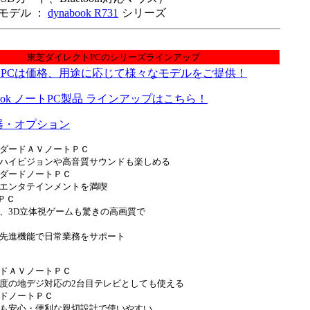
モデル ：
dynabook R731
シリーズ
東芝ダイレクトPCのシリーズラインアップ
PCは価格、用途に応じて様々なモデルをご提供！
book ノートPC製品 ラインアップはこちら！
器・オプション
ダードＡＶノートＰＣ
ハイビジョンや高音質サウンドも楽しめる
ダードノートＰＣ
エンタテインメントを満喫
ＰＣ
、3D立体視ゲームも驚きの高画質で
先進機能で日常業務をサポート
ドＡＶノートＰＣ
度の地デジ対応の2台目テレビとしても使える
ドノートＰＣ
も安心・便利な親切設計で使いやすい