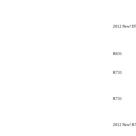
最大68
2012 New! D
最大45
地上・B
R631
Ultrab
期間限定
R731
i3搭載
東芝
4GB
R731
i5搭載モデ
東芝
4GB
2012 New! R
i3,i5搭載