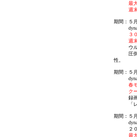
最大５８
週末割引
期間：５
dynabo
３０，
週末割引
ウルト
圧倒的な
性。
期間：５
dynaboo
春モデル
クーポン
録画した
「レグ
期間：５
dynaboo
２０１
最