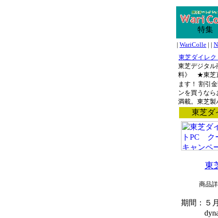
特集
|
WariColle
| |
N
東芝ダイレク
東芝デジタル
料》 ★東芝
ます！
割引金
ンを買うなら
満載。東芝製
東芝ダ
東
商品詳
期間：５
dynabo