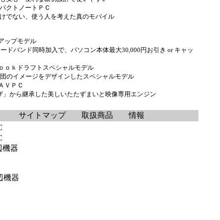
パクトノートＰＣ
けでない、使う人を考えた真のモバイル
タイアップモデル
のブロードバンド同時加入で、パソコン本体最大30,000円お引き or キャッ
ｏｏｋドラフトスペシャルモデル
球団のイメージをデザインしたスペシャルモデル
ＡＶＰＣ
グザ」から継承した美しいたたずまいと映像専用エンジン
サイトマップ 取扱商品 情報
C
C
辺機器
辺機器