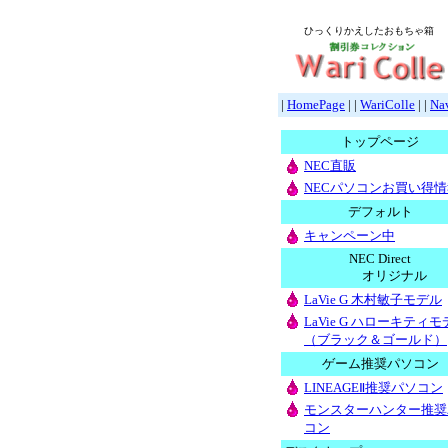
ひっくりかえしたおもちゃ箱
|
HomePage
| |
WariColle
| |
Nav
トップページ
NEC直販
NECパソコンお買い得情
デフォルト
キャンペーン中
NEC Direct
オリジナル
LaVie G 木村敏子モデル
LaVie G ハローキティ
（ブラック＆ゴールド）
ゲーム推奨パソコン
LINEAGEⅡ推奨パソコン
モンスターハンター推奨
コン