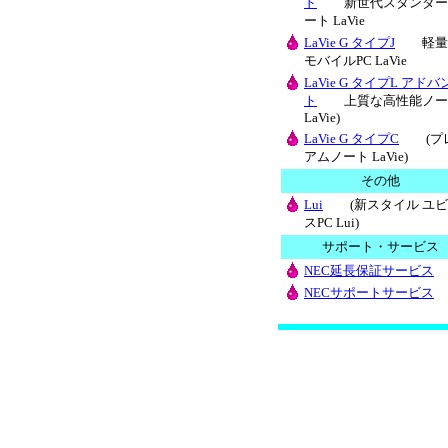
ド
新世代スタンダー
ート LaVie
LaVie G タイプJ
軽量
モバイルPC LaVie
LaVie G タイプL アドバ
ト
上質な高性能ノー
LaVie)
LaVie G タイプC
(プ
アムノート LaVie)
その他
Lui
(新スタイル ユビ
スPC Lui)
サポート・サービス
NEC延長保証サービス
NECサポートサービス