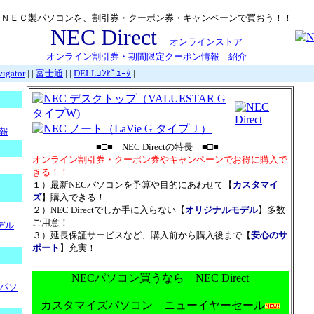
ＮＥＣ製パソコンを、割引券・クーポン券・キャンペーンで買おう！！
NEC Direct
オンラインストア
オンライン割引券・期間限定クーポン情報 紹介
igator
| |
富士通
| |
DELLｺﾝﾋﾟｭｰﾀ
|
報
■□■ NEC Directの特長 ■□■
オンライン割引券・クーポン券やキャンペーンでお得に購入で
きる！！
１）最新NECパソコンを予算や目的にあわせて【
カスタマイ
ズ
】購入できる！
２）NEC Directでしか手に入らない【
オリジナルモデル
】多数
ご用意！
モデル
３）延長保証サービスなど、購入前から購入後まで【
安心のサ
ポート
】充実！
NECパソコン買うなら NEC Direct
パソ
カスタマイズパソコン ニューイヤーセール