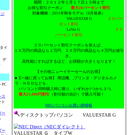
期間：２０１２年１月１７日１５時まで
お得な割引クーポン
最大20パーセント割引
対象機種：2011年秋冬モデル（9月発表）
ージ
VALUESTAR G
２０パー
セント割引
LaVie G
２０
パーセント割引
２０パーセント割引クーポンを使えば、
タイ
１０万円の商品なら２万円、２０万円の商品なら４万円お値引
き。
デ
高性能にすればするほど、お得額が大きくなります！
ジ
【その他ニューイヤーセールのお得】
■【一緒に買ってお得】 周辺機、,プリンタ・デジタルカメ
ラ・ＨＤＤなどを、
PC
パソコンと同時購入時に限り、いずれか1つから３つ、
最大21,000円割引
（割引額の合計）で購入可能！
ンス
ート
NECパソコンお買い得情報
ダー
ディスクトップパソコン VALUESTAR G
ト
ダー
VALUESTAR Ｇ タイプW