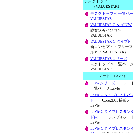
デスクトップ
（VALUESTAR）
デスクトップPC一覧ペ
VALUESTAR
VALUESTAR G タイプW
静音水冷パソコン
VALUESTAR
VALUESTAR G タイプN
新コンセプト・フリース
ルＰＣ VALUESTAR)
VALUESTARシリーズ
スクトップPC一覧ペー
VALUESTAR
ノート（LaVie）
LaVieシリーズ
ノート
一覧ページ LaVie
LaVie G タイプL アドバ
ト
Core2Duo搭載ノ
LaVie
LaVie G タイプL スタン
ド(e)
シンプルノー
LaVie
LaVie G タイプL スタン