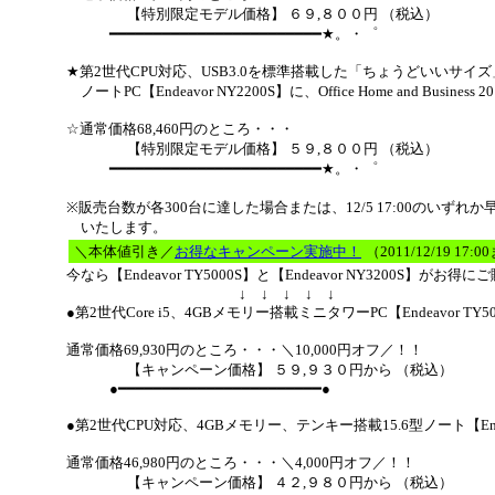
【特別限定モデル価格】 ６９,８００円 （税込）
━━━━━━━━━━━━━━━━━━━━━━━━★。・゜
★第2世代CPU対応、USB3.0を標準搭載した「ちょうどいいサイズ
ノートPC【Endeavor NY2200S】に、Office Home and Business
☆通常価格68,460円のところ・・・
【特別限定モデル価格】 ５９,８００円 （税込）
━━━━━━━━━━━━━━━━━━━━━━━━★。・゜
※販売台数が各300台に達した場合または、12/5 17:00のいずれ
いたします。
＼本体値引き／
お得なキャンペーン実施中！
（2011/12/19 17:
今なら【Endeavor TY5000S】と【Endeavor NY3200S】が
↓ ↓ ↓ ↓ ↓
●第2世代Core i5、4GBメモリー搭載ミニタワーPC【Endeavor TY50
通常価格69,930円のところ・・・＼10,000円オフ／！！
【キャンペーン価格】 ５９,９３０円から （税込）
●━━━━━━━━━━━━━━━━━━━━━━━●
●第2世代CPU対応、4GBメモリー、テンキー搭載15.6型ノート【Endea
通常価格46,980円のところ・・・＼4,000円オフ／！！
【キャンペーン価格】 ４２,９８０円から （税込）