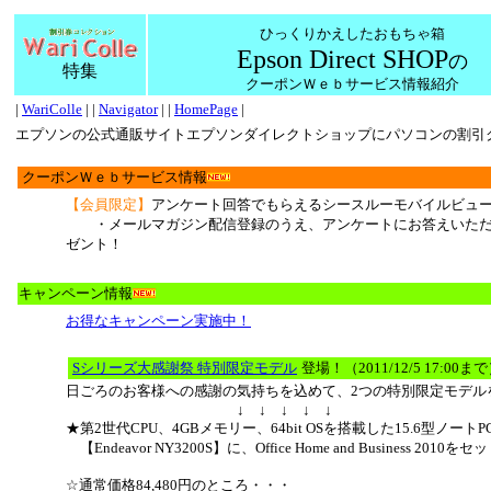
ひっくりかえしたおもちゃ箱
Epson Direct SHOP
の
特集
クーポンＷｅｂサービス情報紹介
|
WariColle
| |
Navigator
| |
HomePage
|
エプソンの公式通販サイトエプソンダイレクトショップにパソコンの割引
クーポンＷｅｂサービス情報
【会員限定】
アンケート回答でもらえるシースルーモバイルビュ
・メールマガジン配信登録のうえ、アンケートにお答えいただ
ゼント！
キャンペーン情報
お得なキャンペーン実施中！
Sシリーズ大感謝祭 特別限定モデル
登場！（2011/12/5 17:00ま
日ごろのお客様への感謝の気持ちを込めて、2つの特別限定モデル
↓ ↓ ↓ ↓ ↓
★第2世代CPU、4GBメモリー、64bit OSを搭載した15.6型ノートP
【Endeavor NY3200S】に、Office Home and Business 2010を
☆通常価格84,480円のところ・・・