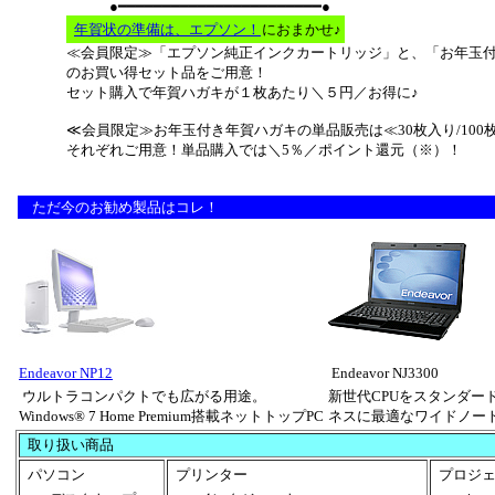
●━━━━━━━━━━━━━━━━━━━━━━━●
年賀状の準備は、エプソン！
におまかせ♪
≪会員限定≫「エプソン純正インクカートリッジ」と、「お年玉
のお買い得セット品をご用意！
セット購入で年賀ハガキが１枚あたり＼５円／お得に♪
≪会員限定≫お年玉付き年賀ハガキの単品販売は≪30枚入り/100
それぞれご用意！単品購入では＼5％／ポイント還元（※）！
ただ今のお勧め製品はコレ！
Endeavor NP12
Endeavor NJ3300
ウルトラコンパクトでも広がる用途。
新世代CPUをスタンダー
Windows® 7 Home Premium搭載ネットトップPC
ネスに最適なワイドノート
取り扱い商品
パソコン
プリンター
プロジェ