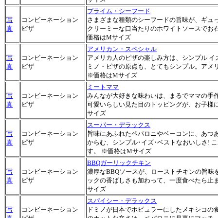
プライム・シーフード
写
コンビーネーション
さまざまな種類のシーフードの旨味が、ギュっ
真
ピザ
クリーミーな口当たりのホワイトソースでお召
価格はMサイズ
アメリカン・スペシャル
写
コンビーネーション
アメリカ人のピザの楽しみ方は、シンプル イ
真
ピザ
ミノ・ピザの原点も、とてもシンプル。アメ
※価格はMサイズ
ミートママ
写
コンビーネーション
みんなが大好きな味わいは、まるでママの手
真
ピザ
可愛いらしい見た目のトッピングが、お子様に
サイズ
スーパー・デラックス
写
コンビーネーション
旨味にあふれたペパロニやベーコンに、あつあ
真
ピザ
からむ、シンプル･イズ･ベストなおいしさ! 
す。 ※価格はMサイズ
BBQガーリックチキン
写
コンビーネーション
濃厚なBBQソースが、ローストチキンの旨味
真
ピザ
ックの香ばしさも加わって、一度食べたら止ま
サイズ
スパイシー・デラックス
写
コンビーネーション
ドミノが日本でポピュラーにしたメキシコの