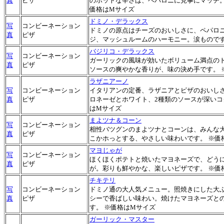
真
ピザ
のホットな辛さは、ペパロニに見事にマッチ。
価格はMサイズ
ドミノ・デラックス
写
コンビーネーション
ドミノの原点はチーズのおいしさに、ペパロ
真
ピザ
ジ、マッシュルームのハーモニー。涙ものです
バジリコ・デラックス
写
コンビーネーション
ガーリックの風味が効いたボリューム満点のト
真
ピザ
ソースの爽やかな香りが、味の決め手です。 
ラザニアーノ
写
コンビーネーション
イタリアンの定番、ラザニアとピザのおいし
真
ピザ
ロネーゼとホワイト、2種類のソースが深いコ
はMサイズ
まよツナ＆コーン
写
コンビーネーション
相性バツグンのまよツナとコーンは、みんな大
真
ピザ
こかホっとする、やさしい味わいです。 ※価
マヨじゃが
写
コンビーネーション
ほくほくポテトと焼いたマヨネーズで、どう
真
ピザ
が。彩りも鮮やかな、楽しいピザです。 ※価
チキテリ
写
コンビーネーション
ドミノ通の大人気メニュー。照焼きにした大
真
ピザ
シーで香ばしい味わい。焼けたマヨネーズと
す。 ※価格はMサイズ
ガーリック・マスター