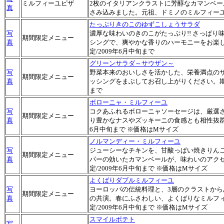
ミルフィーユピザ
2枚のイタリアンクラストに芳醇なカマンベー
真
さみ込みました。元祖、ドミノのミルフィーユ
たっぷりきのこのゆずこしょうサラダ
写
濃厚な味わいのきのこがたっぷり!! さっぱり
期間限定メニュー
真
シングで、爽やかな香りのハーモニーをお楽
定/2009年6月中旬まで
グリーンサラダ～サウザン～
写
野菜本来のおいしさを活かした、栄養満点の
期間限定メニュー
真
ッシングをまぶしてお召し上がりください。期間
まで
ボローニャ・ミルフィーユ
写
コクあふれるボローニャソーセージは、厳選
期間限定メニュー
真
り豊かなナスやズッキーニの食感とも相性抜群で
6月中旬まで ※価格はMサイズ
ノルマンディー・ミルフィーユ
写
ジューシーなチキンを、甘酸っぱい焼きりん
期間限定メニュー
真
パーの効いたカマンベールが、味わいのアク
定/2009年6月中旬まで ※価格はMサイズ
よくばりダブルミルフィーユ
写
ヨーロッパの伝統料理と、3層のクラストから
期間限定メニュー
真
の共演。春にふさわしい、よくばりなミルフ
定/2009年6月中旬まで ※価格はMサイズ
スマイルポテト
写