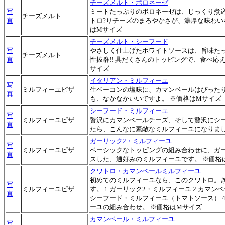
チーズメルト・ボロネーゼ
写
ミートたっぷりのボロネーゼは、じっくり煮
チーズメルト
真
トロ?りチーズのまろやかさが、濃厚な味わいを
はMサイズ
チーズメルト・シーフード
写
やさしく仕上げたホワイトソースは、旨味た
チーズメルト
真
性抜群!! 具だくさんのトッピングで、食べ応え
サイズ
イタリアン・ミルフィーユ
写
ミルフィーユピザ
生ベーコンの塩味に、カマンベールはぴった
真
も、なかなかいいですよ。 ※価格はMサイズ
シーフード・ミルフィーユ
写
ミルフィーユピザ
贅沢にカマンベールチーズ、そして贅沢にシ
真
たら、こんなに素敵なミルフィーユになりまし
ガーリック2・ミルフィーユ
写
ミルフィーユピザ
ベーシックなトッピングの組み合わせに、ガ
真
スした、通好みのミルフィーユです。 ※価格
クワトロ・カマンベールミルフィーユ
初めてのミルフィーユなら、このクワトロ。
写
ミルフィーユピザ
す。 1.ガーリック2・ミルフィーユ 2.カマンベ
真
シーフード・ミルフィーユ（トマトソース） 4
ーユの組み合わせ。 ※価格はMサイズ
カマンベール・ミルフィーユ
写