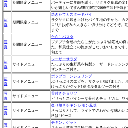
期間限定メニュー
パーティーに笑顔を誘う、サクサク食感の楽
真
いが嬉しいですね!期間限定/2009年6月中旬ま
焼きたてカスタードパイ
写
サクサクに焼き上げたパイ生地の中から、カ
期間限定メニュー
真
ロ?り!お好みの大きさに切り分けてどうぞ。期間
まで
たらこパスタ
写
プチプチ食感のたらこがたっぷり!歯応えの良
期間限定メニュー
真
た、和風仕立ての飽きがこないおいしさです。期
旬まで
シーザーサラダ
写
サイドメニュー
たっぷりの生野菜を特製シーザードレッシン
真
ザンチーズ付き。
ポップコーンシュリンプ
写
サイドメニュー
ぷりっぷりのエビを、サクッと揚げました。
真
けっぷりがグッド! ※タルタルソース付き
写
骨付きチョリソ
サイドメニュー
真
ピリっとスパイシーな骨付きチョリソは、ワイ
炙り焼きチキン レモン風味
写
サイドメニュー
さっぱりとして、ライトでさわやかな味わいに
真
格は4ピース
チキンナゲット
写
サイドメニュー
スナック感覚で気軽に楽しめるナゲット。バ