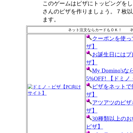
このゲームはピザにトッピングをし
さんのピザを作りましょう。７枚以
ます。
ネット注文ならカードもＯＫ！ ネ
クーポンを使っ
ザ】
お誕生日にはプ
ザ】
My Domino
5%OFF! 【ドミ
ピザをネットで簡単
ザ】
アツアツのピザ
ザ】
30種類以上の
ピザ】