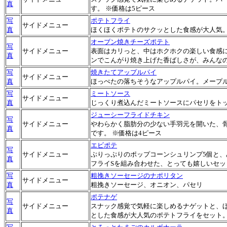
真
す。 ※価格は5ピース
写
ポテトフライ
サイドメニュー
真
ほくほくポテトのサクッとした食感が大人気。
オーブン焼きチーズポテト
写
サイドメニュー
表面はカリっと、中はホクホクの楽しい食感
真
ンでこんがり焼き上げた香ばしさが、みんな
写
焼きたてアップルパイ
サイドメニュー
真
ほっぺたの落ちそうなアップルパイ。メープ
写
ミートソース
サイドメニュー
真
じっくり煮込んだミートソースにパセリをト
ジューシーフライドチキン
写
サイドメニュー
やわらかく脂肪分の少ない手羽元を開いた、
真
です。 ※価格は4ピース
エビポテ
写
サイドメニュー
ぷりっぷりのポップコーンシュリンプ5個と、
真
フライSを組み合わせた、とっても嬉しいセッ
写
粗挽きソーセージのナポリタン
サイドメニュー
真
粗挽きソーセージ、オニオン、パセリ
ポテナゲ
写
サイドメニュー
スナック感覚で気軽に楽しめるナゲットと、
真
とした食感が大人気のポテトフライをセット