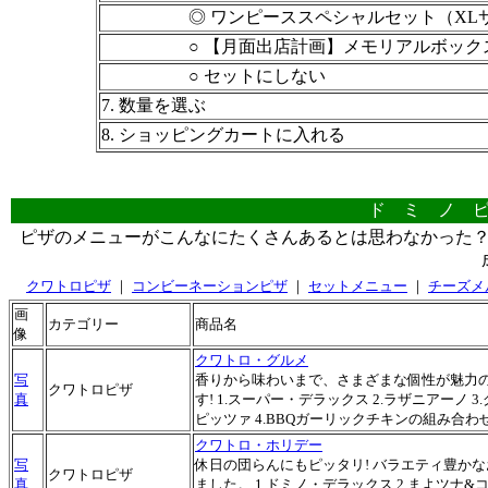
◎ ワンピーススペシャルセット（XLサ
○ 【月面出店計画】メモリアルボック
○ セットにしない
7. 数量を選ぶ
8. ショッピングカートに入れる
ド ミ ノ 
ピザのメニューがこんなにたくさんあるとは思わなかった
クワトロピザ
｜
コンビーネーションピザ
｜
セットメニュー
｜
チーズメ
画
カテゴリー
商品名
像
クワトロ・グルメ
写
香りから味わいまで、さまざまな個性が魅力
クワトロピザ
真
す! 1.スーパー・デラックス 2.ラザニアーノ 
ピッツァ 4.BBQガーリックチキンの組み合わ
クワトロ・ホリデー
写
休日の団らんにもピッタリ! バラエティ豊か
クワトロピザ
真
ました。 1.ドミノ・デラックス 2.まよツナ&コー