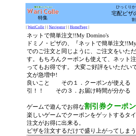
ひっくりか
宅配ピザ
特集
割
|
WariColle
| |
Navigator
| |
HomePage
|
ネットで簡単注文!!My Domino's
ドミノ・ピザの、『ネットで簡単注文!!My 
でのご注文と同じように、ご注文をいただ
す。もちろんクーポンも使えて、ネット注
ってもお得です。 大変ご好評をいただいている
文が急増中!
良いこと その１．クーポンが使える
引！！ その３．お届け時間が分かる
割引券クーポ
ゲームで遊んでお得な
楽しいゲームでクーポンをゲットするタ
注文がお得に出来る。
ピザを注文するだけで盛り上がってしま