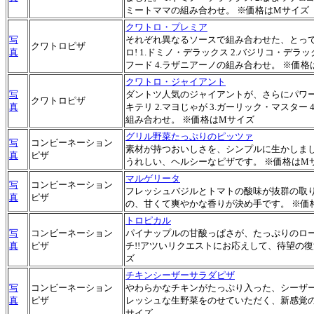
ミートママの組み合わせ。 ※価格はMサイズ
クワトロ・プレミア
写
それぞれ異なるソースで組み合わせた、とっ
クワトロピザ
真
ロ! 1.ドミノ・デラックス 2.バジリコ・デラッ
フード 4.ラザニアーノの組み合わせ。 ※価格
クワトロ・ジャイアント
写
ダントツ人気のジャイアントが、さらにパワーア
クワトロピザ
真
キテリ 2.マヨじゃが 3.ガーリック・マスター
組み合わせ。 ※価格はMサイズ
グリル野菜たっぷりのピッツァ
写
コンビーネーション
素材が持つおいしさを、シンプルに生かしま
真
ピザ
うれしい、ヘルシーなピザです。 ※価格はM
マルゲリータ
写
コンビーネーション
フレッシュバジルとトマトの酸味が抜群の取
真
ピザ
の、甘くて爽やかな香りが決め手です。 ※価
トロピカル
写
コンビーネーション
パイナップルの甘酸っぱさが、たっぷりのロ
真
ピザ
チ!!アツいリクエストにお応えして、待望の復
ズ
チキンシーザーサラダピザ
写
コンビーネーション
やわらかなチキンがたっぷり入った、シーザ
真
ピザ
レッシュな生野菜をのせていただく、新感覚の
サイズ