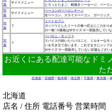
写
とろっとたまごのカルボナーラ
サイドメニュー
真
とろっとたまご、粗挽きソーセージ、ベーコ
写
ベーコンのペペロンチーノ
サイドメニュー
真
生ベーコン、スライスベーコン、ガーリック
ミートセブン
写
？
ガッツリとしたミートの食べ応えにこだわり
真
の一枚! ※価格はMサイズ ※一部販売してい
ペパロニ・モッツァ
写
スパイスの効いたペパロニと、ミルキーなモ
？
真
いを引き立て合います。これぞまさにシンプル
Mサイズ ※一部販売していない店舗もござい
お近くにある配達可能なドミ
た
北海道
｜
宮城県
｜
栃木県
｜
埼玉県
｜
千葉県
｜
東京都
｜
北海道
店名 / 住所 電話番号 営業時間