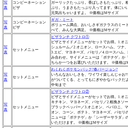
写
コンビーネーション
ガーリックたっぷり。香ばしさもたっぷり。
真
ピザ
ぷり。うまさもたっぷり入ってます。体にい
元気出ちゃいますよ。 ※価格はMサイズ
ギガ・ミート
写
コンビーネーション
ボリューム満点、おいしさギガクラスのミー
真
ピザ
べて、みんな大満足。 ※価格はMサイズ
ピザランチ クワトロ①
ピザとサイドメニューがセットでお得。1.オ
写
シュルーム／2.オニオン、ロースハム、ツナ
セットメニュー
真
3.エビ、マヨネーズ、パセリ／4.ロースハム
み合わせ。サイドメニューは「ポテナゲ」か
ちらか一つをお選びいただけます。 ※価格は
わくわくポケモンパック?春バージョン?
写
いろんなおいしさを、ワイワイ楽しんじゃお!
セットメニュー
真
がついてくる、とってもにぎやかなパックだよ!期
中旬まで
ピザランチ クワトロ②
ピザとサイドメニューがセットでお得。1.オ
キチキン、マヨネーズ、パセリ／2.粗挽きソ
写
セットメニュー
ブラックペッパー／3.オニオン、ペパロニ、マ
真
オン、コーン、ポテト、マヨネーズ、パセリ
ニューは「ポテナゲ」か「シーザーサラダ」
いただけます。 ※価格はMサイズ