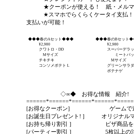
★クーポンが使える！ 紙・メルマガ
★スマホでらくらくケータイ支払！ 
支払いが可能！
◆◆◆春のAセット◆◆◆
◆◆◆春のBセット◆
¥2,980
¥2,980
クワトロ・DD
スーパーデラッ
Mサイズ
ミートパッショ
チキチキ
Mサイズ
コンソメポテト L
グリーンサラダ～
ポテナゲ
◇∞◆ お得な情報 紹介! 
======*======*======*======*=====
[お得なクーポン] ゲームで遊ん
[お誕生日プレゼント! ] オリジナル
[お持ち帰り割引 ] ピザ商品を20
[パーティー割引 ] 5枚以上の注文は