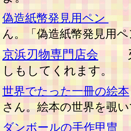
偽造紙幣発見用ペン
Lu
ん。「偽造紙幣発見用ペ
京浜刃物専門店会
刃物
しもしてくれます。
世界でたった一冊の絵本
さん。絵本の世界を覗い
ダンボールの手作甲冑
う