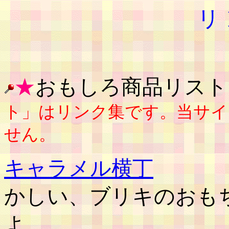
リ 
★
おもしろ商品リスト
ト」はリンク集です。当サイ
せん。
キャラメル横丁
駄菓
かしい、ブリキのおも
よ。